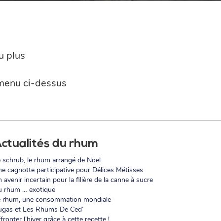
u plus
 menu ci-dessus
ctualités du rhum
 schrub, le rhum arrangé de Noel
e cagnotte participative pour Délices Métisses
 avenir incertain pour la filière de la canne à sucre
 rhum … exotique
e rhum, une consommation mondiale
ugas et Les Rhums De Ced’
fronter l’hiver grâce à cette recette !