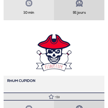
10 min
91 jours
RHUM CUPIDON
-
/10