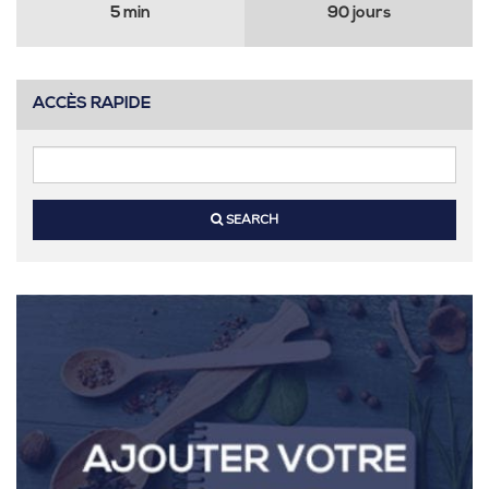
5 min
90 jours
Widgets
ACCÈS RAPIDE
SEARCH