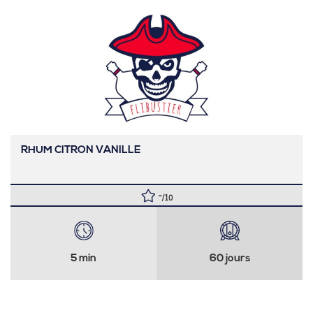
RHUM CITRON VANILLE
-
/10
5 min
60 jours