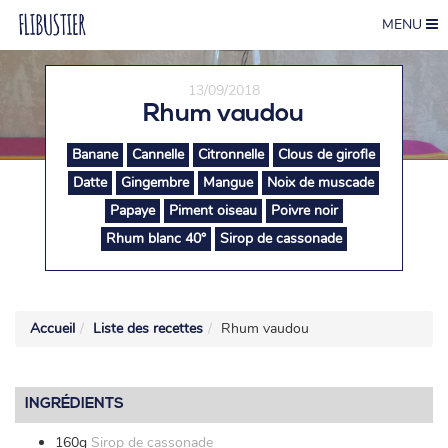
MENU
13/09/2018
Rhum vaudou
Banane
Cannelle
Citronnelle
Clous de girofle
Datte
Gingembre
Mangue
Noix de muscade
Papaye
Piment oiseau
Poivre noir
Rhum blanc 40°
Sirop de cassonade
Accueil
Liste des recettes
Rhum vaudou
INGRÉDIENTS
160g
Sirop de cassonade