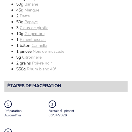
50g
Banane
45g
Mangue
2
Datte
50g
Papaye
3
Clous de girofle
10g
Gingembre
1
Piment oiseau
1 bâton
Cannelle
1 pincée
Noix de muscade
5g
Citronnelle
2 grains
Poivre noir
550g
Rhum blanc 40°
ÉTAPES DE MACÉRATION
Préparation
Retrait du piment
Aujourd'hui
06/04/2026